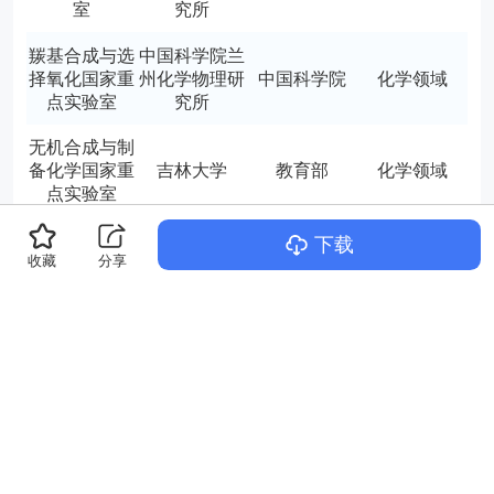
室
究所
羰基合成与选
中国科学院兰
择氧化国家重
州化学物理研
中国科学院
化学领域
点实验室
究所
无机合成与制
备化学国家重
吉林大学
教育部
化学领域
点实验室
稀土资源利用
中国科学院长
下载
收藏
国家重点实验
分享
春应用化学研
中国科学院
化学领域
室
究所
现代配位化学
国家重点实验
南京大学
教育部
化学领域
室
元素有机化学
国家重点实验
南开大学
教育部
化学领域
室