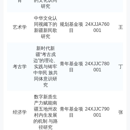
育
的文化认同
研究
中华文化认
同视阈下的
规划基金项
24XJJA760
艺术学
王雪
新疆新民歌
目
001
研究
新时代新
疆“考古戍
边”的理论、
青年基金项
24XJJC780
考古学
实践与铸牢
丁杰
目
001
中华民 族共
同体意识研
究
数字新质生
产力赋能南
疆五地州农
青年基金项
24XJJC790
经济学
张倩
村内生发展
目
001
的机制 与路
径研究