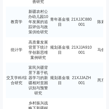
善研究
新疆农村公
办幼儿园10
青年基金项
21XJJC880
教育学
年发展的追
陈素
目
001
踪评估与政
策供给研究
高质量发展
背景下统计
规划基金项
21XJJA910
统计学
马俊
学创新思维
目
001
案例研究
富民兴疆背
景下基于机
交叉学科/综
器学习的新
规划基金项
21XJJAZH
芮东
合研究
疆相对贫困
目
001
识别与预警
研究
乡村振兴战
略下新疆柯