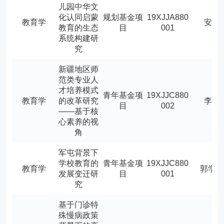
儿园中华文
化认同启蒙
规划基金项
19XJJA880
教育学
安燕
教育的生态
目
001
系统构建研
究
新疆地区师
范类专业人
才培养模式
青年基金项
19XJJC880
教育学
的改革研究
李适
目
002
——基于核
心素养的视
角
军屯背景下
学校教育的
青年基金项
19XJJC880
教育学
郭学
发展变迁研
目
001
究
基于门诊特
殊慢病政策