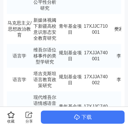
公平性分析
研究
新媒体视阈
马克思主义/
下新疆高校
青年基金项
17XJJC710
思想政治教
樊家
意识形态安
目
001
育
全教育研究
维吾尔语位
规划基金项
17XJJA740
语言学
移事件的类
李遐
目
001
型学研究
塔吉克斯坦
规划基金项
17XJJA740
语言学
语言教育政
李雅
目
002
策研究
现代维吾尔
语情感语音
青年基金项
17XJJC740
语言学
数据库的设
侯云
目
001
计与感知研
下载
究
收藏
分享