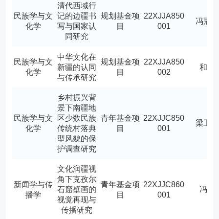
清代西域行
民族学与文
记的边疆书
规划基金项
22XJJA850
冯冠
化学
写与国家认
目
001
同研究
中华文化在
民族学与文
规划基金项
22XJJA850
新疆的认同
和谈
化学
目
002
与传承研究
乡村振兴背
景下南疆地
民族学与文
区少数民族
青年基金项
22XJJC850
梁卫
化学
传统村落典
目
001
型风貌的保
护调查研究
文化润疆视
角下克孜尔
新闻学与传
青年基金项
22XJJC860
石窟壁画的
冯光
播学
目
001
视觉再现与
传播研究