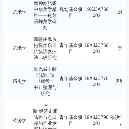
舞神韵弘扬
中华美学精
规划基金项
19XJJA760
艺术学
刘莉
神——龟兹
目
002
乐舞美学研
究
新疆多民族
抱弹类乐器
青年基金项
19XJJC760
艺术学
李杨
传统演奏技
目
001
法比较研究
道光咸丰时
期镇迪道
青年基金项
19XJJC770
历史学
《赋役全
唐智
目
001
书》整理与
研究
“一带一
路”经济走廊
陆路节点口
青年基金项
19XJJC790
穆沙江·
经济学
岸的产业发
目
001
吉