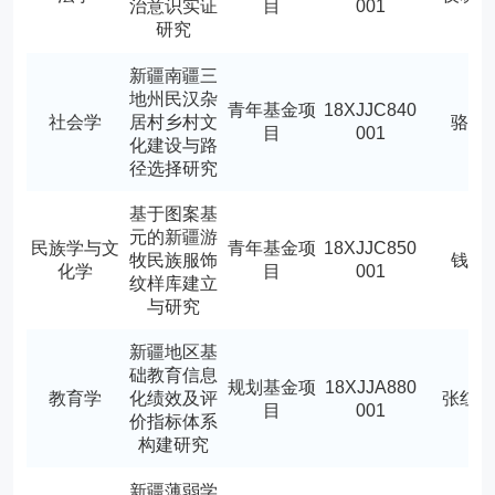
治意识实证
目
001
研究
新疆南疆三
地州民汉杂
青年基金项
18XJJC840
社会学
居村乡村文
骆鹏
目
001
化建设与路
径选择研究
基于图案基
元的新疆游
民族学与文
青年基金项
18XJJC850
牧民族服饰
钱娟
化学
目
001
纹样库建立
与研究
新疆地区基
础教育信息
规划基金项
18XJJA880
教育学
化绩效及评
张红
目
001
价指标体系
构建研究
新疆薄弱学