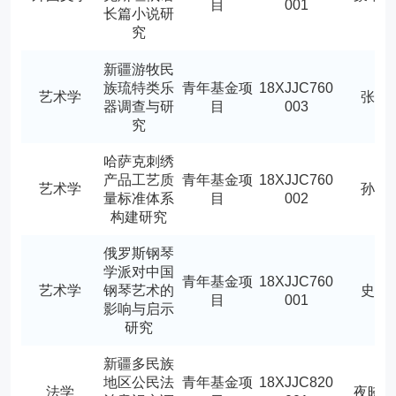
目
001
长篇小说研
究
新疆游牧民
族琉特类乐
青年基金项
18XJJC760
艺术学
张旭
器调查与研
目
003
究
哈萨克刺绣
产品工艺质
青年基金项
18XJJC760
艺术学
孙宁
量标准体系
目
002
构建研究
俄罗斯钢琴
学派对中国
青年基金项
18XJJC760
艺术学
钢琴艺术的
史玉
目
001
影响与启示
研究
新疆多民族
地区公民法
青年基金项
18XJJC820
法学
夜晓