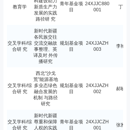
科建设助力
青年基金项
24XJJC880
教育学
新质生产力
丁洁
目
001
发展的实践
路径研 究
新时代新疆
各民族交往
交叉学科/综
交流交融故
规划基金项
24XJJAZH
李艳
合研 究
事整理、英
目
003
译及对 外传
播研究
西北“沙戈
荒”能源基地
交叉学科/综
多业态绿色
规划基金项
24XJJAZH
郝晓
合研 究
融合发展的
目
002
机制 与路径
研究
新时代新疆
交叉学科/综
尊重和保障
青年基金项
24XJJCZH
张雅
合研 究
人权的实践
目
001