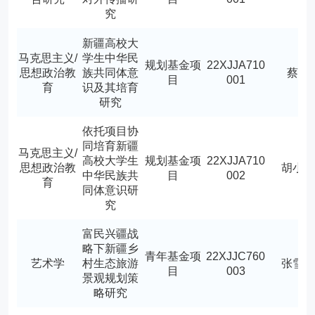
究
新疆高校大
马克思主义/
学生中华民
规划基金项
22XJJA710
思想政治教
族共同体意
蔡浩
目
001
育
识及其培育
研究
依托项目协
同培育新疆
马克思主义/
高校大学生
规划基金项
22XJJA710
思想政治教
胡小
中华民族共
目
002
育
同体意识研
究
富民兴疆战
略下新疆乡
青年基金项
22XJJC760
艺术学
村生态旅游
张雪
目
003
景观规划策
略研究