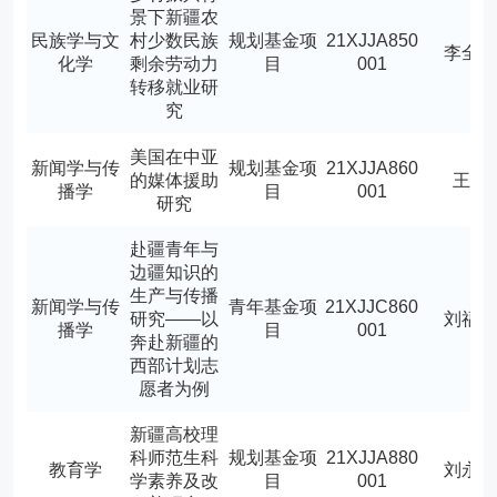
景下新疆农
民族学与文
村少数民族
规划基金项
21XJJA850
李全
化学
剩余劳动力
目
001
转移就业研
究
美国在中亚
新闻学与传
规划基金项
21XJJA860
的媒体援助
王飞
播学
目
001
研究
赴疆青年与
边疆知识的
生产与传播
新闻学与传
青年基金项
21XJJC860
研究——以
刘福
播学
目
001
奔赴新疆的
西部计划志
愿者为例
新疆高校理
科师范生科
规划基金项
21XJJA880
教育学
刘永
学素养及改
目
001