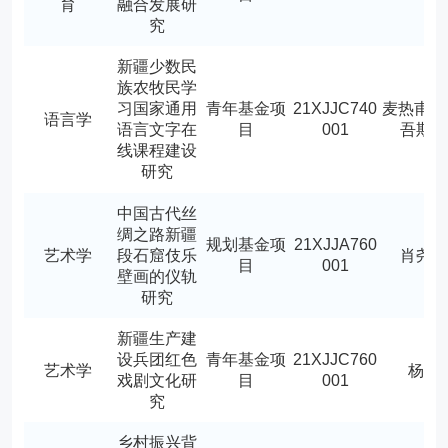
育
融合发展研
究
新疆少数民
族农牧民学
习国家通用
青年基金项
21XJJC740
麦热甫阿
语言学
语言文字在
目
001
吾斯
线课程建设
研究
中国古代丝
绸之路新疆
规划基金项
21XJJA760
艺术学
段石窟伎乐
肖尧
目
001
壁画的仪轨
研究
新疆生产建
设兵团红色
青年基金项
21XJJC760
艺术学
杨华
戏剧文化研
目
001
究
乡村振兴背