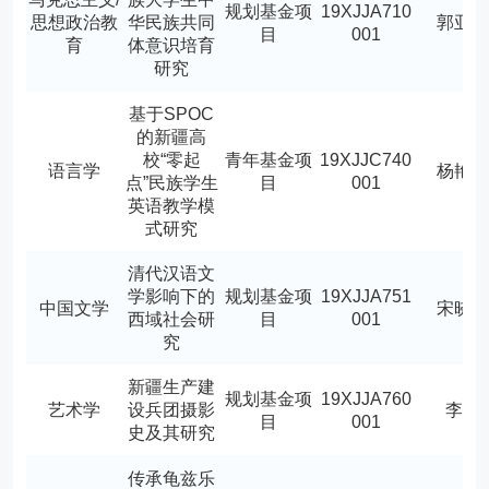
规划基金项
19XJJA710
思想政治教
华民族共同
郭亚
目
001
育
体意识培育
研究
基于SPOC
的新疆高
校“零起
青年基金项
19XJJC740
语言学
杨艳
点”民族学生
目
001
英语教学模
式研究
清代汉语文
学影响下的
规划基金项
19XJJA751
中国文学
宋晓
西域社会研
目
001
究
新疆生产建
规划基金项
19XJJA760
艺术学
设兵团摄影
李军
目
001
史及其研究
传承龟兹乐