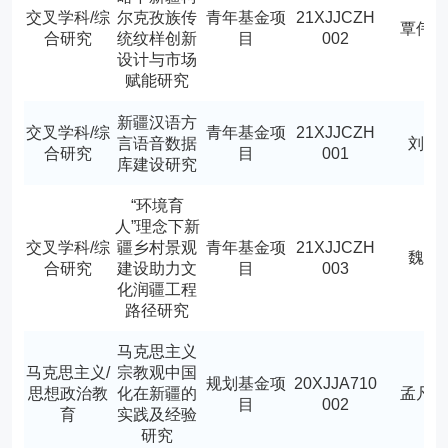
交叉学科/综
尔克孜族传
青年基金项
21XJJCZH
覃伟
合研究
统纹样创新
目
002
设计与市场
赋能研究
新疆汉语方
交叉学科/综
青年基金项
21XJJCZH
言语音数据
刘飞
合研究
目
001
库建设研究
“环境育
人”理念下新
交叉学科/综
疆乡村景观
青年基金项
21XJJCZH
魏威
合研究
建设助力文
目
003
化润疆工程
路径研究
马克思主义
马克思主义/
宗教观中国
规划基金项
20XJJA710
思想政治教
化在新疆的
孟凡
目
002
育
实践及经验
研究