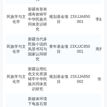
新疆有形有
感有效铸牢
民族学与文
规划基金项
23XJJA850
中华民族共
李建
化学
目
001
同体意识研
究
新疆当代多
民族小说的
民族学与文
青年基金项
23XJJC850
风景书写与
周秀
化学
目
001
国家认同研
究
新疆运用红
色文化资源
民族学与文
规划基金项
23XJJA850
铸牢中华民
张勇
化学
目
002
族共同体意
识研究
新媒体环境
下龟兹石窟