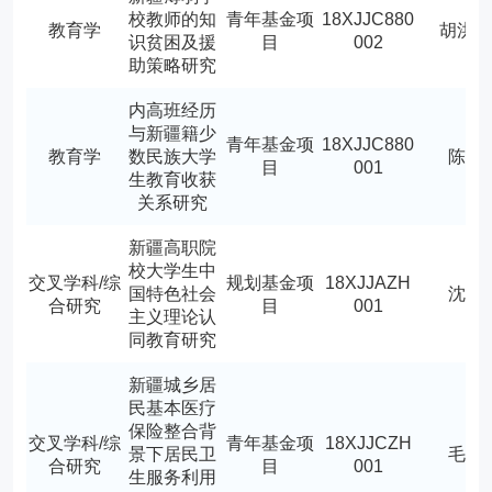
校教师的知
青年基金项
18XJJC880
教育学
胡洪
识贫困及援
目
002
助策略研究
内高班经历
与新疆籍少
青年基金项
18XJJC880
教育学
数民族大学
陈举
目
001
生教育收获
关系研究
新疆高职院
校大学生中
交叉学科/综
规划基金项
18XJJAZH
国特色社会
沈蕾
合研究
目
001
主义理论认
同教育研究
新疆城乡居
民基本医疗
保险整合背
交叉学科/综
青年基金项
18XJJCZH
景下居民卫
毛璐
合研究
目
001
生服务利用