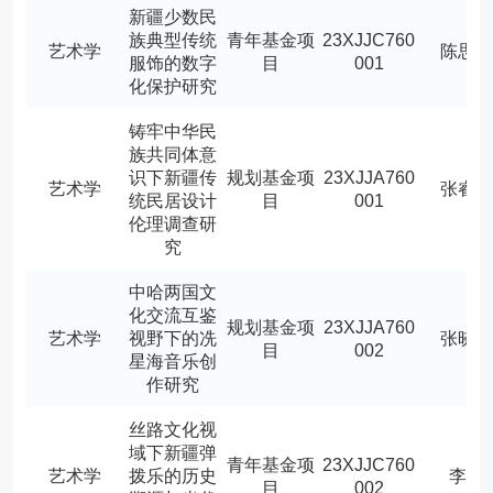
新疆少数民
族典型传统
青年基金项
23XJJC760
艺术学
陈思
服饰的数字
目
001
化保护研究
铸牢中华民
族共同体意
识下新疆传
规划基金项
23XJJA760
艺术学
张睿
统民居设计
目
001
伦理调查研
究
中哈两国文
化交流互鉴
规划基金项
23XJJA760
艺术学
视野下的冼
张晓
目
002
星海音乐创
作研究
丝路文化视
域下新疆弹
青年基金项
23XJJC760
艺术学
拨乐的历史
李雪
目
002