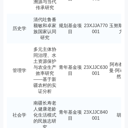
溯源与当代
传承研究
清代吐鲁番
额敏和卓家
规划基金项
23XJJA770
玉努斯江
历史学
族国家认同
目
001
力
研究
多元主体协
同治理、水
土资源保护
阿布都
与农业生产
青年基金项
23XJJC630
管理学
曼·阿布
效率研究
目
001
然木
——基于新
疆农村的实
证分析
南疆长寿老
人健康老龄
青年基金项
23XJJC840
社会学
化生活模式
胡刚
目
001
的民族志研
究