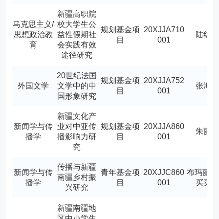
新疆高职院
马克思主义/
校大学生公
规划基金项
20XJJA710
思想政治教
益性假期社
陆红
目
001
育
会实践有效
途径研究
20世纪法国
规划基金项
20XJJA752
外国文学
文学中的中
张海
目
001
国形象研究
新疆文化产
新闻学与传
业对中亚传
规划基金项
20XJJA860
朱丽
播学
播影响力研
目
001
究
传播与新疆
新闻学与传
青年基金项
20XJJC860
布玛丽亚
南疆乡村振
播学
目
001
买买
兴研究
新疆南疆地
区中小学生