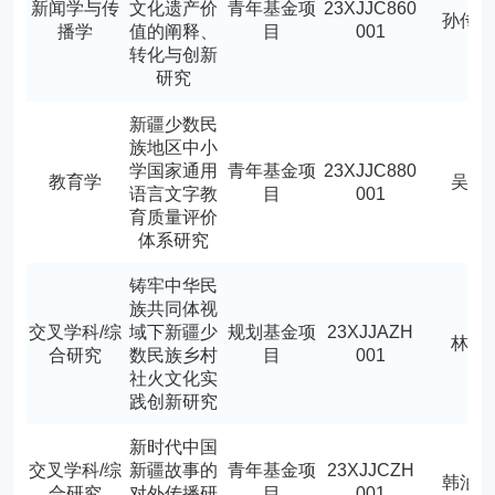
新闻学与传
文化遗产价
青年基金项
23XJJC860
孙传
播学
值的阐释、
目
001
转化与创新
研究
新疆少数民
族地区中小
学国家通用
青年基金项
23XJJC880
教育学
吴曦
语言文字教
目
001
育质量评价
体系研究
铸牢中华民
族共同体视
交叉学科/综
域下新疆少
规划基金项
23XJJAZH
林茵
合研究
数民族乡村
目
001
社火文化实
践创新研究
新时代中国
交叉学科/综
新疆故事的
青年基金项
23XJJCZH
韩泊
合研究
对外传播研
目
001