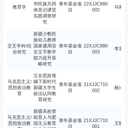
华民族共同
青年基金项
22XJJC880
教育学
马利
体意识课堂
目
002
实践调查研
究
新疆少数民
族幼儿教师
交叉学科/综
国家通用语
青年基金项
22XJJC880
李晨
合研究
言文字教学
目
003
能力提升策
略研究
泛在思政视
马克思主义/
阈下新时代
青年基金项
21XJJC710
思想政治教
新疆大学生
杨沁
目
002
育
政治认同教
育研究
新疆高校资
马克思主义/
助育人与爱
青年基金项
21XJJC710
思想政治教
国主义教育
王盼
目
001