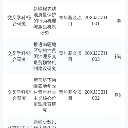
新疆棉农耕
地质量保护
交叉学科/综
青年基金项
20XJJCZH
的行为机理
李博
合研究
目
001
与激励机制
研究
推进南疆地
区结构性贫
交叉学科/综
青年基金项
20XJJCZH
困治理及其
祁志
合研究
目
003
返贫预警机
制建设研究
新形势下南
疆四地州农
交叉学科/综
村青年社会
青年基金项
20XJJCZH
马晓
合研究
主义核心价
目
002
值观教育研
究
新疆少数民
马克思主义/
族大学生中