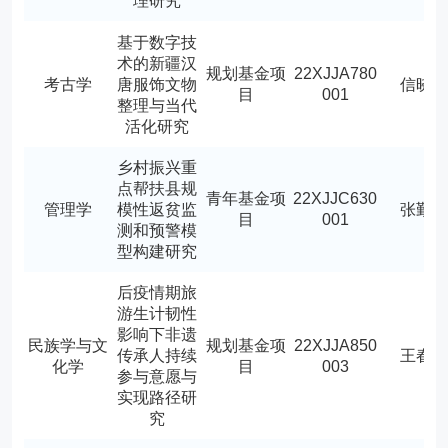
理研究
基于数字技
术的新疆汉
规划基金项
22XJJA780
考古学
唐服饰文物
信晓
目
001
整理与当代
活化研究
乡村振兴重
点帮扶县规
青年基金项
22XJJC630
管理学
模性返贫监
张勤
目
001
测和预警模
型构建研究
后疫情期旅
游生计韧性
影响下非遗
民族学与文
规划基金项
22XJJA850
传承人持续
王春
化学
目
003
参与意愿与
实现路径研
究