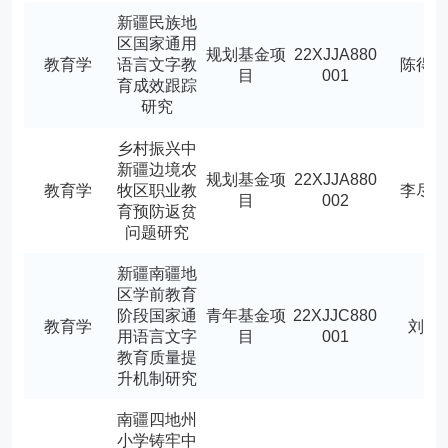
新疆民族地
区国家通用
规划基金项
22XJJA880
教育学
语言文字教
陈得
目
001
育成效跟踪
研究
乡村振兴中
新疆边境农
规划基金项
22XJJA880
教育学
牧区职业教
李尽
目
002
育预防返贫
问题研究
新疆南疆地
区学前教育
阶段国家通
青年基金项
22XJJC880
教育学
刘飞
用语言文字
目
001
教育质量提
升机制研究
南疆四地州
小学铸牢中