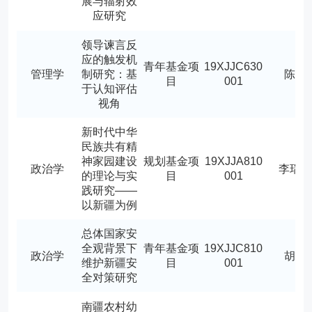
展与辐射效
应研究
领导谏言反
应的触发机
青年基金项
19XJJC630
管理学
制研究：基
陈智
目
001
于认知评估
视角
新时代中华
民族共有精
神家园建设
规划基金项
19XJJA810
政治学
李瑞
的理论与实
目
001
践研究——
以新疆为例
总体国家安
全观背景下
青年基金项
19XJJC810
政治学
胡晓
维护新疆安
目
001
全对策研究
南疆农村幼