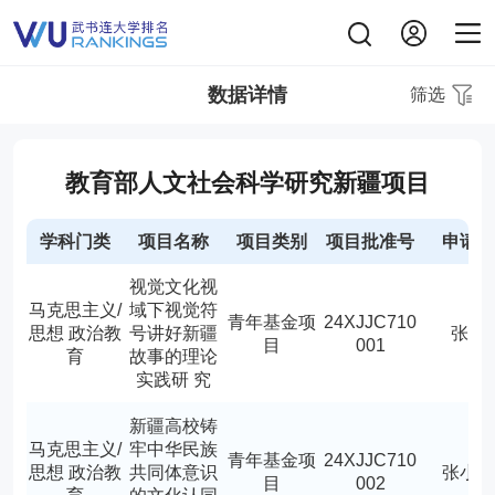
数据详情
筛选
教育部人文社会科学研究新疆项目
学科门类
项目名称
项目类别
项目批准号
申请
视觉文化视
马克思主义/
域下视觉符
青年基金项
24XJJC710
思想 政治教
号讲好新疆
张欢
目
001
育
故事的理论
实践研 究
新疆高校铸
马克思主义/
牢中华民族
青年基金项
24XJJC710
思想 政治教
共同体意识
张小
目
002