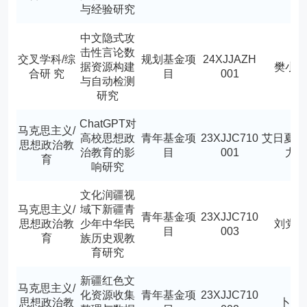
与经验研究
中文隐式攻
击性言论数
交叉学科/综
规划基金项
24XJJAZH
据资源构建
樊小
合研 究
目
001
与自动检测
研究
ChatGPT对
马克思主义/
高校思想政
青年基金项
23XJJC710
艾日夏提
思想政治教
治教育的影
目
001
力
育
响研究
文化润疆视
马克思主义/
域下新疆青
青年基金项
23XJJC710
思想政治教
少年中华民
刘党
目
003
育
族历史观教
育研究
新疆红色文
马克思主义/
化资源收集
青年基金项
23XJJC710
思想政治教
卜云