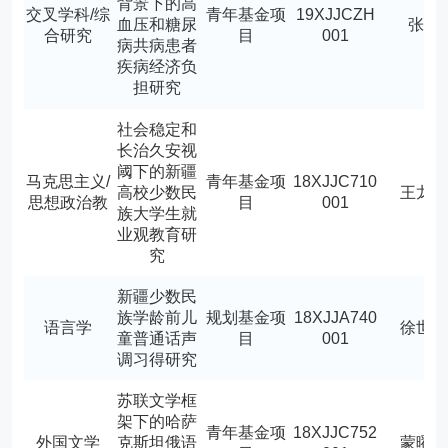
背景下的高
交叉学科/综
青年基金项
19XJJCZH
血压和糖尿
张梅
合研究
目
001
病共病患者
疾病经济负
担研究
社会稳定和
长治久安视
阈下的新疆
马克思主义/
青年基金项
18XJJC710
高校少数民
王龙
思想政治教
目
001
族大学生就
业观教育研
究
新疆少数民
族学龄前儿
规划基金项
18XJJA740
语言学
徐世
童普通话声
目
001
调习得研究
苏联文学框
架下的哈萨
青年基金项
18XJJC752
外国文学
克斯坦俄语
蒙曜