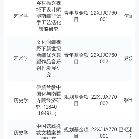
乡村振兴视
域下设计赋
青年基金项
22XJJC760
艺术学
能南疆非遗
何璐
目
001
手工艺活化
策略研究
文化润疆视
野下新世纪
新疆优秀舞
青年基金项
22XJJC760
艺术学
尹潇
蹈作品音乐
目
002
创作发展研
究
伊斯兰教中
国化与南疆
规划基金项
22XJJA770
历史学
寺院经济研
张世
目
002
究（1840－
1949年）
中国馆藏托
规划基金项
22XJJA770
巴·巴图
历史学
忒文档案整
目
001
尔