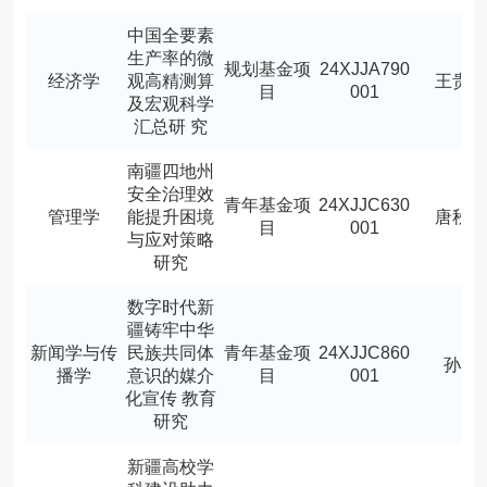
中国全要素
生产率的微
规划基金项
24XJJA790
经济学
观高精测算
王贵
目
001
及宏观科学
汇总研 究
南疆四地州
安全治理效
青年基金项
24XJJC630
管理学
能提升困境
唐秋
目
001
与应对策略
研究
数字时代新
疆铸牢中华
新闻学与传
民族共同体
青年基金项
24XJJC860
孙新
播学
意识的媒介
目
001
化宣传 教育
研究
新疆高校学