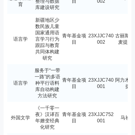
整理与数据
目
002
育
库建设研究
新疆地区少
数民族儿童
国家通用语
青年基金项
23XJJC740
古丽斯坦
语言学
言学习行为
目
002
麦提依
跟踪与教育
共同体构建
研究
服务于“一带
一路”的多语
青年基金项
23XJJC740
阿力木·
语言学
种平行语料
目
001
提
库自动构建
方法研究
《一千零一
夜》汉译百
青年基金项
23XJJC752
外国文学
马祯
年嬗变经典
目
001
化研究