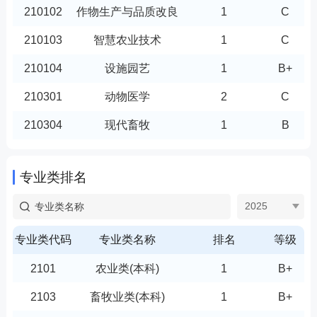
210102
作物生产与品质改良
1
C
210103
智慧农业技术
1
C
210104
设施园艺
1
B+
210301
动物医学
2
C
210304
现代畜牧
1
B
210401
现代水产养殖技术
1
C
专业类排名
240104
园林景观工程
1
C
2025
240301
建筑工程
4
D
240501
工程造价
10
D+
专业类代码
专业类名称
排名
等级
260302
电气工程及自动化
8
E
2101
农业类(本科)
1
B+
260303
智能控制技术
2
C
2103
畜牧业类(本科)
1
B+