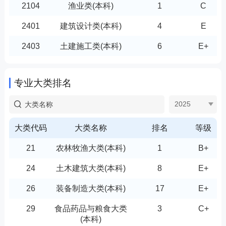
290101
食品工程技术
1
B+
2104
渔业类(本科)
1
C
290102
食品质量与安全
4
E
2401
建筑设计类(本科)
4
E
290202
药品质量管理
3
E
2403
土建施工类(本科)
6
E+
310101
电子信息工程技术
7
E-
2603
自动化类(本科)
8
C+
专业大类排名
310201
计算机应用工程
2
C
2901
食品类(本科)
2
C+
2025
310202
网络工程技术
5
E+
2902
药品与医疗器械类(本
7
E-
科)
310204
数字媒体技术
2
E+
大类代码
大类名称
排名
等级
3101
电子信息类(本科)
11
E
310209
人工智能工程技术
7
E-
21
农林牧渔大类(本科)
1
B+
3102
计算机类(本科)
8
C
310301
现代通信工程
5
E
24
土木建筑大类(本科)
8
E+
3103
通信类(本科)
5
E
320301
药学
5
E
26
装备制造大类(本科)
17
E+
3204
中医药类(本科)
3
E
320401
中药制药
2
C
29
食品药品与粮食大类
3
C+
3301
财政税务类(本科)
2
E+
(本科)