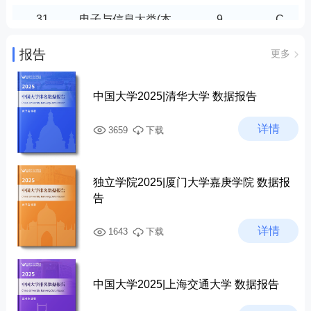
320402
中药学
3
E
3302
金融类(本科)
3
E
31
电子与信息大类(本
9
C
330101
财税大数据应用
2
E+
科)
3303
财务会计类(本科)
8
E-
报告
更多
330202
金融科技应用
3
E
32
医药卫生大类(本科)
4
D
3305
经济贸易类(本科)
4
E
330301
大数据与财务管理
3
E
33
财经商贸大类(本科)
8
C
中国大学2025|清华大学 数据报告
3306
工商管理类(本科)
5
E
330302
大数据与会计
19
E+
35
文化艺术大类(本科)
6
D
3307
电子商务类(本科)
5
E+
详情
3659
下载
330303
大数据与审计
2
E+
36
新闻传播大类(本科)
1
B
3501
艺术设计类(本科)
6
D
330501
国际经济与贸易
4
E
37
教育与体育大类(本
4
E
独立学院2025|厦门大学嘉庚学院 数据报
3601
新闻出版类(本科)
1
C
科)
330601
企业数字化管理
4
E
告
3602
广播影视类(本科)
2
E+
39
公共管理与服务大类
5
E
330602
市场营销
18
E-
(本科)
详情
1643
下载
3702
语言类(本科)
3
E
330701
电子商务
21
E-
41
农林牧渔大类(专科)
2
B
3902
公共管理类(本科)
2
C
330802
现代物流管理
17
E
中国大学2025|上海交通大学 数据报告
44
土木建筑大类(专科)
20
E
4101
农业类(专科)
3
C
340101
旅游管理
10
D