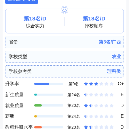
资源转设而成，是全国第一所涉农类公办职业本科大
学。
第18名/D
第18名/D
综合实力
择校顺序
省份
第3名/广西
学校类型
农业
学校参考类
理科类
升学率
C+
第9名
新生质量
E
第24名
就业质量
D
第20名
薪酬
E
第24名
教师科研水平
D
第20名