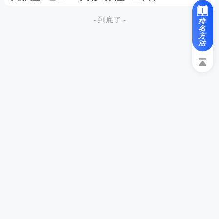
- 到底了 -
排
名
方
法