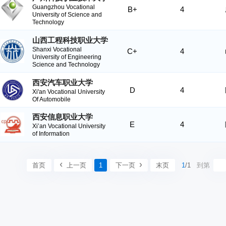
Guangzhou Vocational
B+
4
University of Science and
Technology
山西工程科技职业大学
Shanxi Vocational
C+
4
University of Engineering
Science and Technology
西安汽车职业大学
D
4
Xi'an Vocational University
Of Automobile
西安信息职业大学
E
4
Xi’an Vocational University
of Information
首页
上一页
1
下一页
末页
1
/1
到第