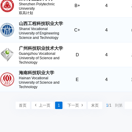
Shenzhen Polytechnic
B+
4
University
双高计划
山西工程科技职业大学
Shanxi Vocational
C+
4
University of Engineering
Science and Technology
广州科技职业技术大学
Guangzhou Vocational
D
4
University of Science and
Technology
海南科技职业大学
Hainan Vocational
E
4
University of Science and
Technology
首页
上一页
1
下一页
末页
1
/1
到第