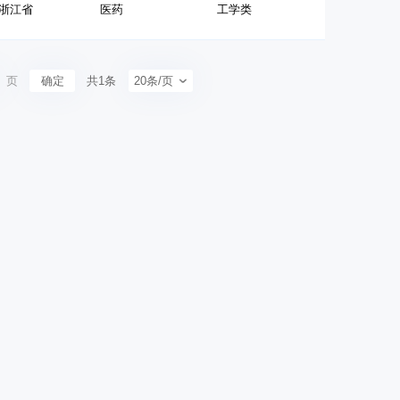
浙江省
医药
工学类
页
确定
共1条
20条/页