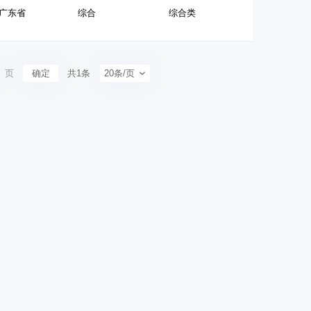
广东省
综合
综合类
页
确定
共1条
20条/页